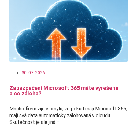
30. 07. 2026
Zabezpečení Microsoft 365 máte vyřešené
a co záloha?
Mnoho firem žije v omylu, že pokud mají Microsoft 365,
mají svá data automaticky zálohovaná v cloudu.
Skutečnost je ale jiná –