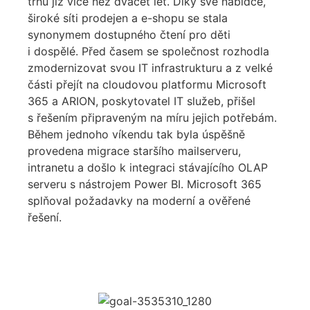
trhu již více než dvacet let. Díky své nabídce,
široké síti prodejen a e-shopu se stala
synonymem dostupného čtení pro děti
i dospělé. Před časem se společnost rozhodla
zmodernizovat svou IT infrastrukturu a z velké
části přejít na cloudovou platformu Microsoft
365 a ARION, poskytovatel IT služeb, přišel
s řešením připraveným na míru jejich potřebám.
Během jednoho víkendu tak byla úspěšně
provedena migrace staršího mailserveru,
intranetu a došlo k integraci stávajícího OLAP
serveru s nástrojem Power BI. Microsoft 365
splňoval požadavky na moderní a ověřené
řešení.