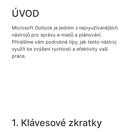
ÚVOD
Microsoft Outlook je jedním z
nej
využívanějších
nástrojů pro správu e-mailů a plánování
.
Přinášíme vám podrobn
é tipy
, jak tento nástroj
využít
ke zvýšení
rychlosti a
efektivity vaší
práce
.
1. Klávesové zkratky