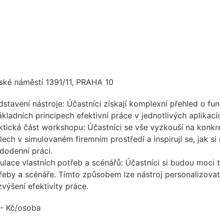
ské náměstí 1391/11, PRAHA 10
dstavení nástroje: Účastníci získají komplexní přehled o fun
ákladních principech efektivní práce v jednotlivých aplikac
ktická část workshopu: Účastníci se vše vyzkouší na konk
lech v simulovaném firemním prostředí a inspirují se, jak s
dodenní práci.
ulace vlastních potřeb a scénářů: Účastníci si budou moci t
řeby a scénáře. Tímto způsobem lze nástroj personalizovat
zvýšení efektivity práce.
,- Kč/osoba