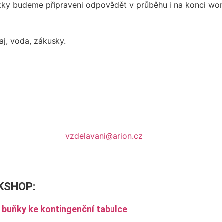
zky budeme připraveni odpovědět v průběhu i na konci wo
aj, voda, zákusky.
vzdelavani@arion.cz
KSHOP
:
í buňky ke kontingenční tabulce