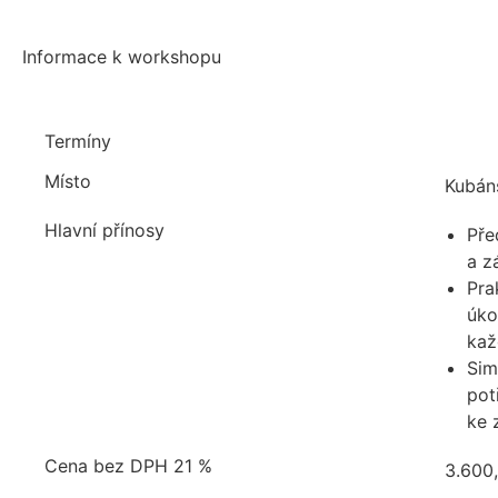
Informace k workshopu
Termíny
Místo
Kubán
Hlavní přínosy
Pře
a z
Pra
úko
kaž
Sim
pot
ke 
Cena bez DPH 21 %
3.600