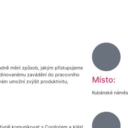
ásadně mění způsob, jakým přistupujeme
rdinovanému zavádění do pracovního
Místo:
vám umožní zvýšit produktivitu,
Kubánské náměst
tivně komunikovat s Copilotem a klást