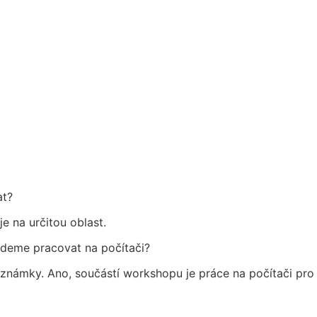
FORMULÁŘ - GARANCE SPOKOJENOST
at?
e na určitou oblast.
udeme pracovat na počítači?
oznámky. Ano, součástí workshopu je práce na počítači pro