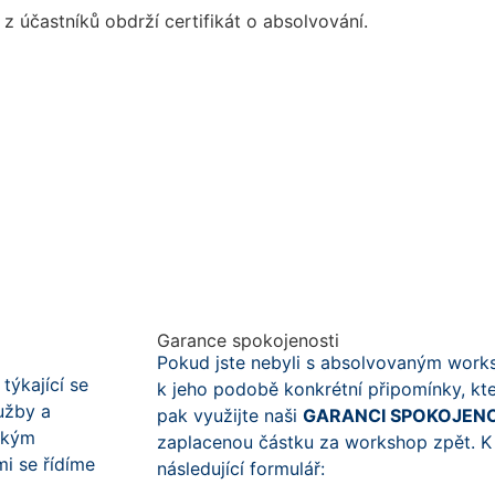
z účastníků obdrží certifikát o absolvování.
INFORMACE K WORKSHOPU [PDF]
Garance spokojenosti
Pokud jste nebyli s absolvovaným work
týkající se
k jeho podobě konkrétní připomínky, kter
lužby
a
pak využijte naši
GARANCI SPOKOJEN
akým
zaplacenou částku
za workshop zpět.
K
i se řídíme
následující formulář: