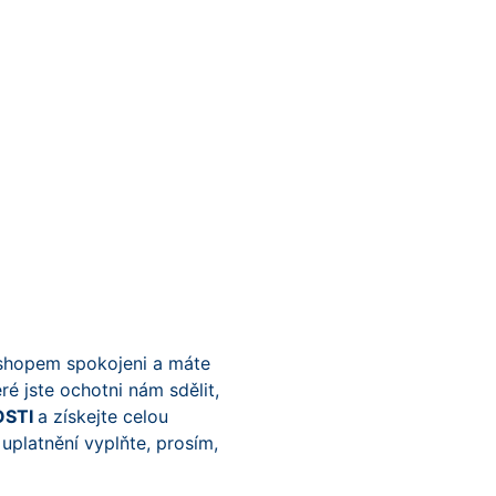
shopem spokojeni a máte
é jste ochotni nám sdělit,
OSTI
a získejte celou
 uplatnění vyplňte, prosím,