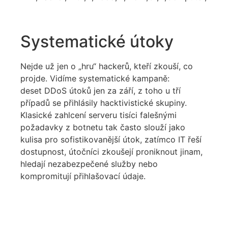
Systematické útoky
Nejde už jen o „hru“ hackerů, kteří zkouší, co
projde. Vidíme systematické kampaně:
deset
DDoS
útoků jen za září, z toho u tří
případů se přihlásily
hacktivistické
skupiny.
Klasické zahlcení serveru tisíci falešnými
požadavky z
botnetu
tak často slouží jako
kulisa pro sofistikovanější útok, zatímco IT řeší
dostupnost, útočníci zkoušejí proniknout jinam,
hledají nezabezpečené služby nebo
kompromitují přihlašovací údaje.