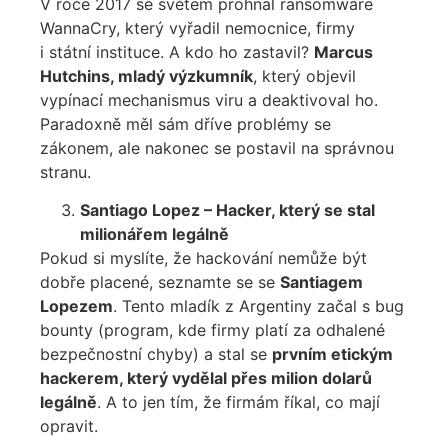
V roce 2017 se světem prohnal ransomware
WannaCry, který vyřadil nemocnice, firmy
i státní instituce. A kdo ho zastavil?
Marcus
Hutchins, mladý výzkumník
, který objevil
vypínací mechanismus viru a deaktivoval ho.
Paradoxně měl sám dříve problémy se
zákonem, ale nakonec se postavil na správnou
stranu.
Santiago Lopez – Hacker, který se stal
milionářem legálně
Pokud si myslíte, že hackování nemůže být
dobře placené, seznamte se se
Santiagem
Lopezem
. Tento mladík z Argentiny začal s bug
bounty (program, kde firmy platí za odhalené
bezpečnostní chyby) a stal se
prvním etickým
hackerem, který vydělal přes milion dolarů
legálně
. A to jen tím, že firmám říkal, co mají
opravit.