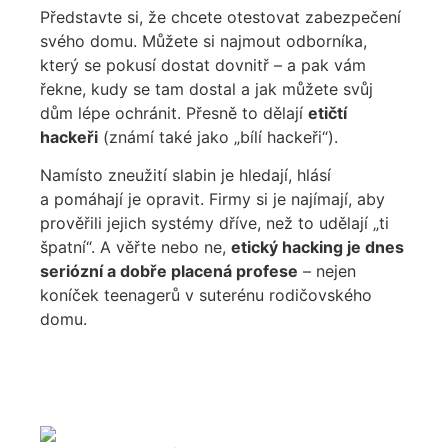
Představte si, že chcete otestovat zabezpečení
svého domu. Můžete si najmout odborníka,
který se pokusí dostat dovnitř – a pak vám
řekne, kudy se tam dostal a jak můžete svůj
dům lépe ochránit. Přesně to dělají
etičtí
hackeři
(známí také jako „bílí hackeři“).
Namísto zneužití slabin je hledají, hlásí
a pomáhají je opravit. Firmy si je najímají, aby
prověřili jejich systémy dříve, než to udělají „ti
špatní“. A věřte nebo ne,
etický hacking je dnes
seriózní a dobře placená profese
– nejen
koníček teenagerů v suterénu rodičovského
domu.