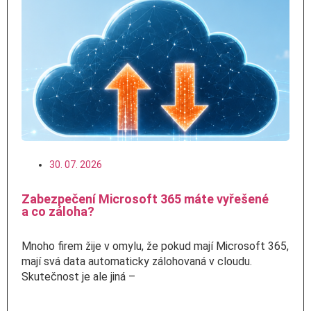
30. 07. 2026
Zabezpečení Microsoft 365 máte vyřešené
a co záloha?
Mnoho firem žije v omylu, že pokud mají Microsoft 365,
mají svá data automaticky zálohovaná v cloudu.
Skutečnost je ale jiná –