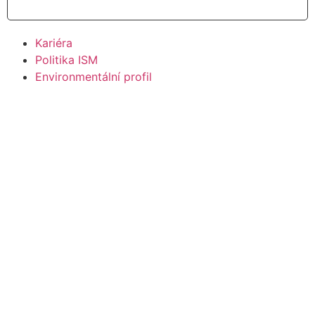
Kariéra
Politika ISM
Environmentální profil
Pravidla environmentálního chování dodavatelů
Zpracování osobních údajů – GDPR
Cookies
Kariéra
Politika ISM
Environmentální profil
Pravidla environmentálního chování dodavatelů
Zpracování osobních údajů – GDPR
Cookies