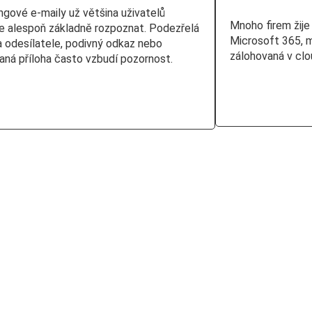
ngové e-maily už většina uživatelů
Mnoho firem žije
e alespoň základně rozpoznat. Podezřelá
Microsoft 365, m
a odesílatele, podivný odkaz nebo
zálohovaná v clou
aná příloha často vzbudí pozornost.
Číst více
t více