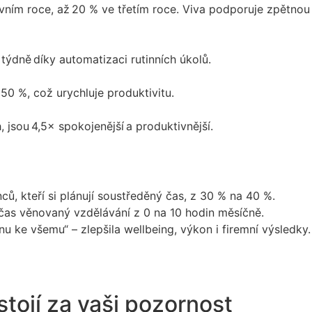
rvním roce
, až
20 % ve třetím roce
. Viva podporuje zpětnou
 týdně
díky automatizaci rutinních úkolů.
o
50 %
, což urychluje produktivitu.
, jsou
4,5× spokojenější
a produktivnější.
ců, kteří si plánují soustředěný čas, z 30 % na 40 %.
 čas věnovaný vzdělávání z 0 na 10 hodin měsíčně.
nu ke všemu“ – zlepšila wellbeing, výkon i firemní výsledky.
stojí za vaši pozornost