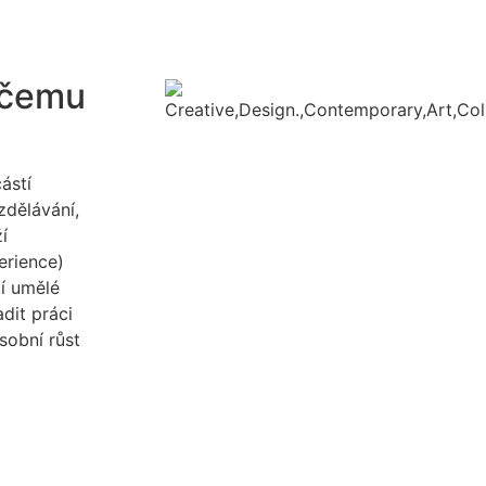
k čemu
ástí
zdělávání,
í
erience)
tí umělé
dit práci
osobní růst