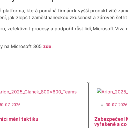
ická platforma, která pomáhá firmám k vyšší produktivitě za
ení, jak zlepšit zaměstnaneckou zkušenost a zároveň šetřit
u, zefektivnit procesy a podpořit růst lidí,
Microsoft Viva 
ky na Microsoft 365
zde
.
30. 07. 2026
30. 07. 2026
íci mění taktiku
Zabezpečení 
vyřešené a co