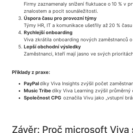
Firmy zaznamenaly snížení fluktuace o
10 % v p
znalostem a pocit sounáležitosti.
Úspora času pro provozní týmy
Týmy HR, IT a komunikace ušetřily až
20 % času
Rychlejší onboarding
Viva zkrátila onboarding nových zaměstnanců 
Lepší obchodní výsledky
Zaměstnanci, kteří mají jasno ve svých prioritách
Příklady z praxe:
PayPal
díky Viva Insights zvýšil počet zaměstnan
Music Tribe
díky Viva Learning zvýšil průměrný
Společnost CPG
označila Vivu jako „vstupní brá
Závěr: Proč microsoft Viva 