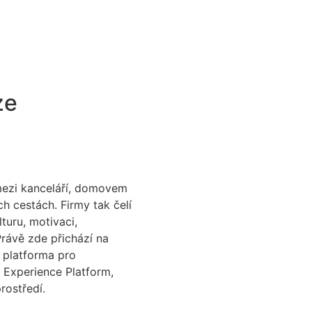
ze
mezi kanceláří, domovem
h cestách. Firmy tak čelí
uru, motivaci,
Právě zde přichází na
 platforma pro
Experience
Platform
,
rostředí.