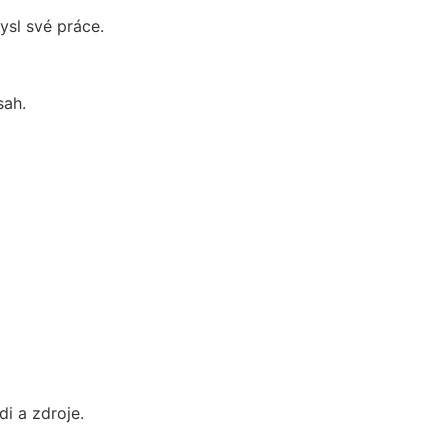
ysl své práce.
sah.
i a zdroje.