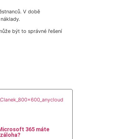
městnanců.
V době
 náklady.
může být to správné řešení
Microsoft 365 máte
 záloha?