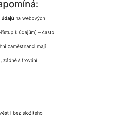
zapomíná:
 údajů
na webových
řístup k údajům) – často
chni zaměstnanci mají
u, žádné šifrování
vést i bez složitého