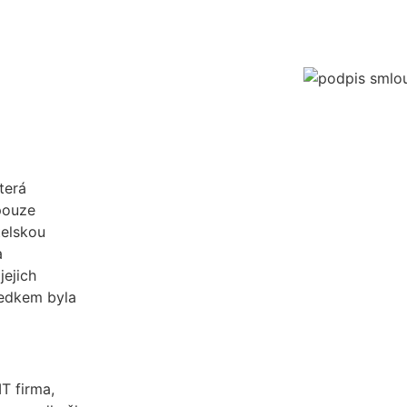
terá
pouze
telskou
a
jejich
ledkem byla
T firma,