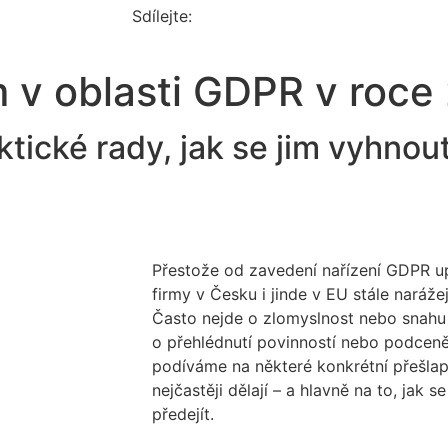
Sdílejte:
m v oblasti GDPR v roce
ktické rady, jak se jim vyhnou
Přestože od zavedení nařízení GDPR upl
firmy v Česku i jinde v EU stále narážej
Často nejde o zlomyslnost nebo snahu p
o přehlédnutí povinností nebo podceněn
podíváme na některé konkrétní přešlap
nejčastěji dělají – a hlavně na to, jak
předejít.