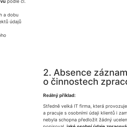
uvu
podle čl.
ah a dobu
ektů údajů
ého
2. Absence zázna
o činnostech zprac
Reálný příklad:
Středně velká IT firma, která provozuje
a pracuje s osobními údaji klientů i za
nebyla schopna předložit žádný ucele
popisoval,
jaké osobní údaje zpracová