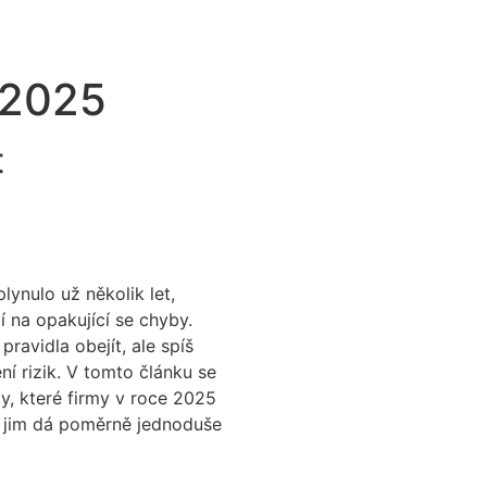
 2025
t
ynulo už několik let,
í na opakující se chyby.
ravidla obejít, ale spíš
í rizik. V tomto článku se
y, které firmy v roce 2025
 se jim dá poměrně jednoduše