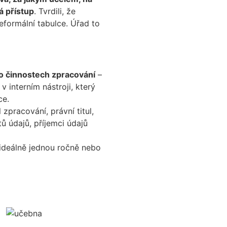
á přístup
. Tvrdili, že
eformální tabulce. Úřad to
o činnostech zpracování
–
 interním nástroji, který
ce.
zpracování, právní titul,
ů údajů, příjemci údajů
 ideálně jednou ročně nebo