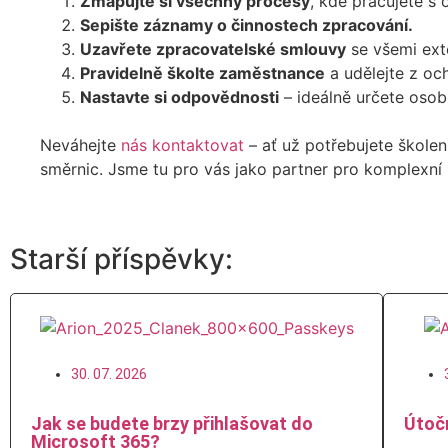
Zmapujte si všechny procesy
, kde pracujete s 
Sepište záznamy o činnostech zpracování.
Uzavřete zpracovatelské smlouvy
se všemi exte
Pravidelně školte zaměstnance
a udělejte z oc
Nastavte si odpovědnosti
– ideálně určete osob
Neváhejte
nás kontaktovat
– ať už potřebujete škole
směrnic. Jsme tu pro vás jako partner pro komplexní
Starší příspěvky:
30. 07. 2026
Jak se budete brzy přihlašovat do
Útočn
Microsoft 365?