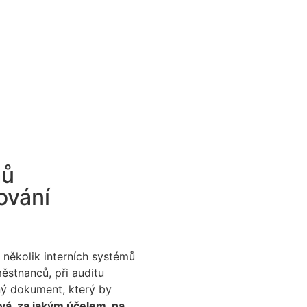
mů
ování
 několik interních systémů
městnanců, při auditu
ný dokument, který by
vá, za jakým účelem, na